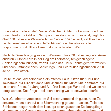
1
/4
Eine kleine Perle an der Peene: Zwischen Anklam, Greifswald und der
Insel Usedom, direkt am Naturpark Flusslandschaft Peenetal, liegt das
über 450 Jahre alte Wasserschloss Quilow. 1575 erbaut, zählt es heute
zu den wenigen erhaltenen Herrenhäusern der Renaissance in
Vorpommern und gilt als Denkmal von nationalem Wert.
Nach der Wende erging es dem Wasserschloss 30 Jahre lang wie vielen
anderen Gutshäusern in der Region: Leerstand, fehlgeschlagene
Sanierungsbemühungen, Verfall. Doch das Haus konnte gerettet werden
und nach umfangreichen Sanierungs- und Restaurierungsarbeiten 2020
seine Türen öffnen.
Heute ist das Wasserschloss ein offenes Haus: Offen für Kultur und
Tourismus, für Einheimische und Urlauber, für Kunst und Kommerz, für
Laien und Profis, für Jung und Alt. Das Konzept: Wir sind und wollen nie
fertig werden. Das Projekt soll sich ständig weiter entwickeln dürfen.
Wer „Gutsherren-Ambiente“ im Stil einer vermeintlich guten, alten Zeit
erwartet, muss sich auf eine Überraschung gefasst machen. Teile des
Schlosses zeigen nach dem Konzept einer „gläsernen Denkmalpflege“
Nutzungen und Gestaltungen aus mehreren Jahrhunderten neben- und