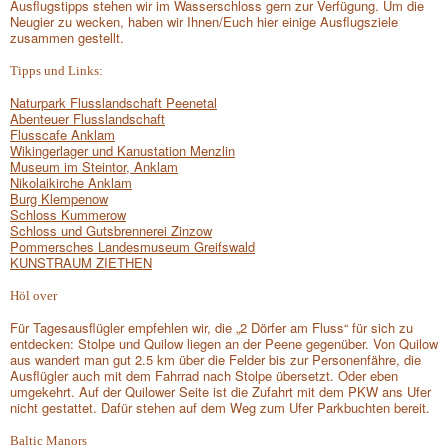
Ausflugstipps stehen wir im Wasserschloss gern zur Verfügung. Um die
Neugier zu wecken, haben wir Ihnen/Euch hier einige Ausflugsziele
zusammen gestellt.
Tipps und Links:
Naturpark Flusslandschaft Peenetal
Abenteuer Flusslandschaft
Flusscafe Anklam
Wikingerlager und Kanustation Menzlin
Museum im Steintor, Anklam
Nikolaikirche Anklam
Burg Klempenow
Schloss Kummerow
Schloss und Gutsbrennerei Zinzow
Pommersches Landesmuseum Greifswald
KUNSTRAUM ZIETHEN
Höl over
Für Tagesausflügler empfehlen wir, die „2 Dörfer am Fluss“ für sich zu
entdecken: Stolpe und Quilow liegen an der Peene gegenüber. Von Quilow
aus wandert man gut 2.5 km über die Felder bis zur Personenfähre, die
Ausflügler auch mit dem Fahrrad nach Stolpe übersetzt. Oder eben
umgekehrt. Auf der Quilower Seite ist die Zufahrt mit dem PKW ans Ufer
nicht gestattet. Dafür stehen auf dem Weg zum Ufer Parkbuchten bereit.
Baltic Manors