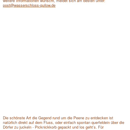
weitere Informationen wünscht, meldet sich am besten unter:
post@wasserschloss-quilow.de
1
/6
Die schönste Art die Gegend rund um die Peene zu entdecken ist
natürlich direkt auf dem Fluss, oder einfach spontan querfeldein über die
Dörfer zu juckeln - Picknickkorb gepackt und los geht’s. Für