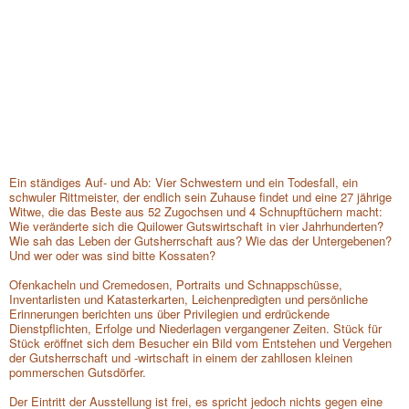
1
/3
Ein ständiges Auf- und Ab: Vier Schwestern und ein Todesfall, ein
schwuler Rittmeister, der endlich sein Zuhause findet und eine 27 jährige
Witwe, die das Beste aus 52 Zugochsen und 4 Schnupftüchern macht:
Wie veränderte sich die Quilower Gutswirtschaft in vier Jahrhunderten?
Wie sah das Leben der Gutsherrschaft aus? Wie das der Untergebenen?
Und wer oder was sind bitte Kossaten?
Ofenkacheln und Cremedosen, Portraits und Schnappschüsse,
Inventarlisten und Katasterkarten, Leichenpredigten und persönliche
Erinnerungen berichten uns über Privilegien und erdrückende
Dienstpflichten, Erfolge und Niederlagen vergangener Zeiten. Stück für
Stück eröffnet sich dem Besucher ein Bild vom Entstehen und Vergehen
der Gutsherrschaft und -wirtschaft in einem der zahllosen kleinen
pommerschen Gutsdörfer.
Der Eintritt der Ausstellung ist frei, es spricht jedoch nichts gegen eine